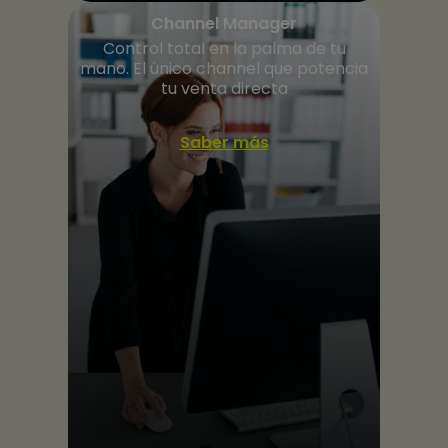
Channel Manager
Control total en la palma de tu
mano. El único channel que potencia
tu venta directa
Saber más