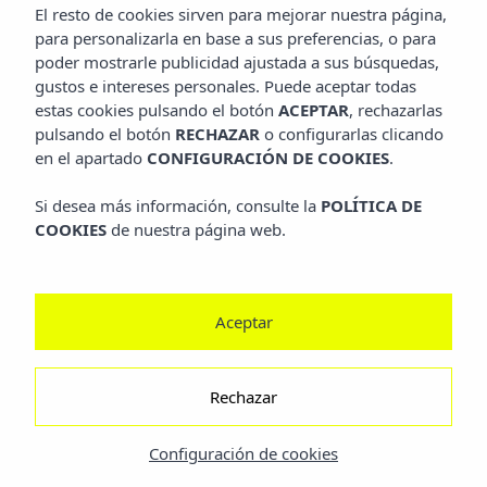
El resto de cookies sirven para mejorar nuestra página,
para personalizarla en base a sus preferencias, o para
poder mostrarle publicidad ajustada a sus búsquedas,
gustos e intereses personales. Puede aceptar todas
estas cookies pulsando el botón
ACEPTAR
, rechazarlas
pulsando el botón
RECHAZAR
o configurarlas clicando
en el apartado
CONFIGURACIÓN DE COOKIES
.
Si desea más información, consulte la
POLÍTICA DE
COOKIES
de nuestra página web.
Tenemos todo lo que necesitas
para aumentar tu venta directa
Aceptar
Rechazar
Configuración de cookies
Motor de reservas
Aumenta tus reservas con el motor