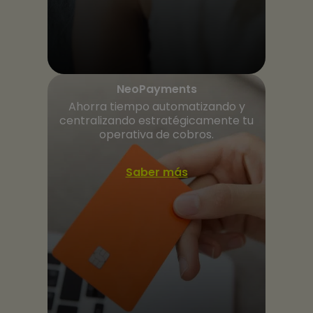
NeoPayments
Ahorra tiempo automatizando y
centralizando estratégicamente tu
operativa de cobros.
Saber más