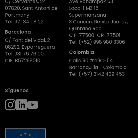
C/ Cervantes, 24
Ave Bonampak 53
07820, Sant Antoni de
Local 1 MZ 15,
Portmany
Supermanzana
Tel.
971 34 08 22
3 Cancún, Benito Juárez,
Quintana Roo
Barcelona
C.P. 77500-CR-77501
C/ Font del Vidal, 2
Tel.
(+52) 998 980 3306
08292, Esparreguera
Colombia
Tel.
931 76 76 00
CIF: B57298010
Calle 90 #49C-54
Barranquilla - Colombia
Tel.
(+57) 3142 439 453
Síguenos