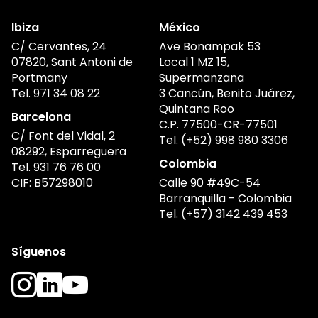
Ibiza
México
C/ Cervantes, 24
Ave Bonampak 53
07820, Sant Antoni de
Local 1 MZ 15,
Portmany
Supermanzana
Tel.
971 34 08 22
3 Cancún, Benito Juárez,
Quintana Roo
Barcelona
C.P. 77500-CR-77501
C/ Font del Vidal, 2
Tel.
(+52) 998 980 3306
08292, Esparreguera
Colombia
Tel.
931 76 76 00
CIF: B57298010
Calle 90 #49C-54
Barranquilla - Colombia
Tel.
(+57) 3142 439 453
Síguenos