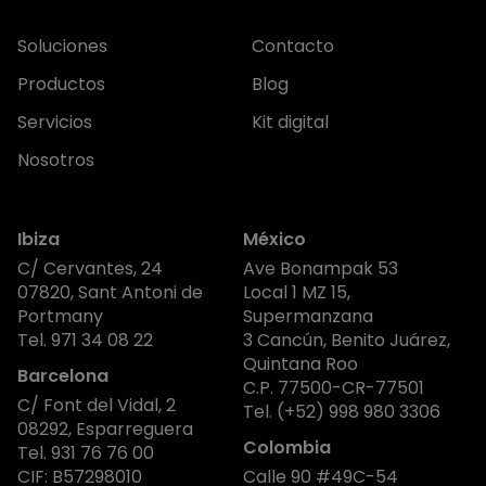
Soluciones
Contacto
Productos
Blog
Servicios
Kit digital
Nosotros
Ibiza
México
C/ Cervantes, 24
Ave Bonampak 53
07820, Sant Antoni de
Local 1 MZ 15,
Portmany
Supermanzana
Tel.
971 34 08 22
3 Cancún, Benito Juárez,
Quintana Roo
Barcelona
C.P. 77500-CR-77501
C/ Font del Vidal, 2
Tel.
(+52) 998 980 3306
08292, Esparreguera
Colombia
Tel.
931 76 76 00
CIF: B57298010
Calle 90 #49C-54