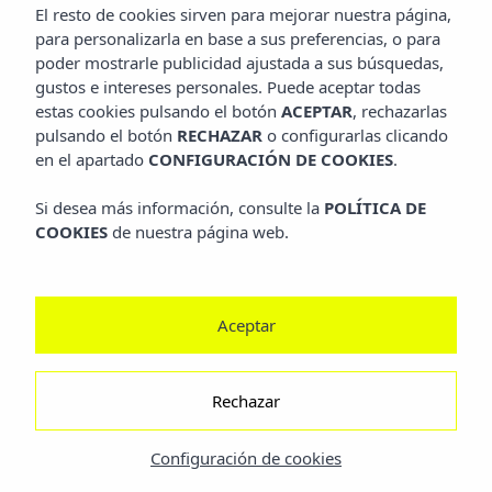
El resto de cookies sirven para mejorar nuestra página,
para personalizarla en base a sus preferencias, o para
poder mostrarle publicidad ajustada a sus búsquedas,
gustos e intereses personales. Puede aceptar todas
estas cookies pulsando el botón
ACEPTAR
, rechazarlas
pulsando el botón
RECHAZAR
o configurarlas clicando
en el apartado
CONFIGURACIÓN DE COOKIES
.
Si desea más información, consulte la
POLÍTICA DE
COOKIES
de nuestra página web.
He leído y acepto la información sobre protección de datos: Sus
datos son utilizados para gestionar las consultas que se realizan
Aceptar
a través de nuestra web mediante su tratamiento como
"Formulario Web". La base legal para el tratamiento de sus datos
es su consentimiento explícito, prestado a través de la aceptación
del Checkbox. No se cederán datos a terceros, salvo obligación
Rechazar
legal. Podrá acceder, rectificar y suprimir los datos así como otros
derechos, tal y como se explica en la información adicional, que
podrá consultarla en nuestra
página web
.
Configuración de cookies